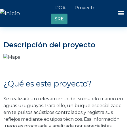
Pasar al contenido principal
Header links
PGA
Proyecto
SRE
Descripción del proyecto
Imagen
¿Qué es este proyecto?
Se realizará un relevamiento del subsuelo marino en
aguas uruguayas. Para ello, un buque especializado
emite pulsos acústicos controlados y registra sus
reflejos mediante equipos técnicos. Esa información
luego es procesada y analizada por especialistas.