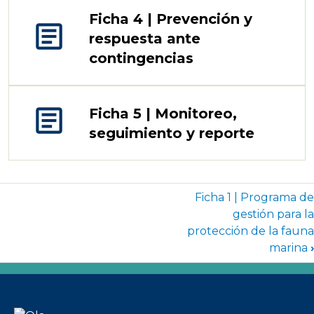
Ficha 4 | Prevención y
article
respuesta ante
contingencias
article
Ficha 5 | Monitoreo,
seguimiento y reporte
Enlaces transversales de Book par
Ficha 1 | Programa de
gestión para la
protección de la fauna
marina
›