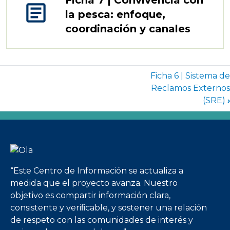
Ficha 7 | Convivencia con
article
la pesca: enfoque,
coordinación y canales
Enlaces transversales de Book par
Ficha 6 | Sistema de
Reclamos Externos
(SRE)
›
Imagen
“Este Centro de Información se actualiza a
medida que el proyecto avanza. Nuestro
objetivo es compartir información clara,
consistente y veriﬁcable, y sostener una relación
de respeto con las comunidades de interés y